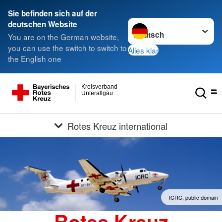
Sie befinden sich auf der
Sprache wechseln zu
deutschen Website
You are on the German website,
you can use the switch to switch to
Alles klar
the English one
Kreisverband
Unterallgäu
Rotes Kreuz international
ICRC, public domain
Rotes Kreuz