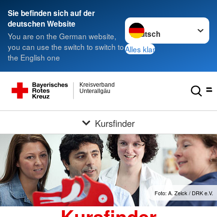
Sie befinden sich auf der
Sprache wechseln zu
deutschen Website
You are on the German website,
you can use the switch to switch to
Alles klar
the English one
Kreisverband
Unterallgäu
Kursfinder
Foto: A. Zelck / DRK e.V.
Kursfinder