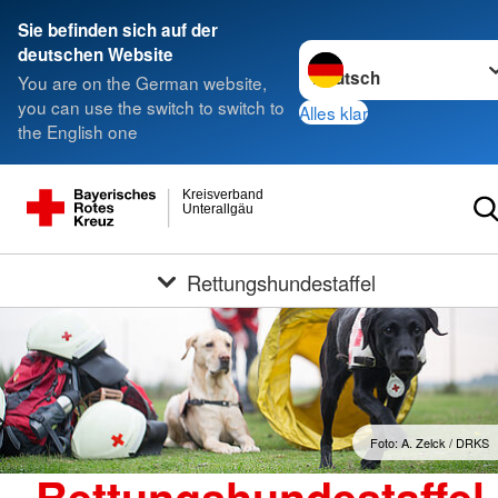
Sie befinden sich auf der
Sprache wechseln zu
deutschen Website
You are on the German website,
you can use the switch to switch to
Alles klar
the English one
Kreisverband
Unterallgäu
Rettungshundestaffel
Foto: A. Zelck / DRKS
Rettungshundestaffel