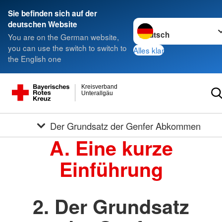
Sie befinden sich auf der
Sprache wechseln zu
deutschen Website
You are on the German website,
you can use the switch to switch to
Alles klar
the English one
Kreisverband
Unterallgäu
Der Grundsatz der Genfer Abkommen
A. Eine kurze
Einführung
2. Der Grundsatz