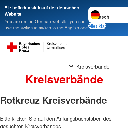
Sie befinden sich auf der deutschen
Sprache wechseln 
Website
You are on the German website, you can
Alles klar
use the switch to switch to the English one
Kreisverband
Unterallgäu
Kreisverbände
Kreisverbände
Rotkreuz Kreisverbände
Bitte klicken Sie auf den Anfangsbuchstaben des
gesuchten Kreisverbandes.