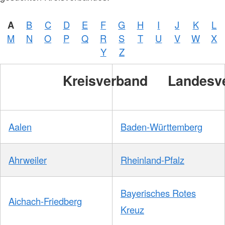
A
B
C
D
E
F
G
H
I
J
K
L
Foto:
M
N
O
P
Q
R
S
T
U
V
W
X
A.
Zelck
Y
Z
/
DRKS
Kreisverband
Landesv
Aalen
Baden-Württemberg
Ahrweiler
Rheinland-Pfalz
Bayerisches Rotes
Aichach-Friedberg
Kreuz