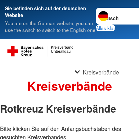
Sie befinden sich auf der deutschen
Sprache wechseln 
Website
You are on the German website, you can
Alles klar
use the switch to switch to the English one
Kreisverband
Unterallgäu
Kreisverbände
Kreisverbände
Rotkreuz Kreisverbände
Bitte klicken Sie auf den Anfangsbuchstaben des
gesuchten Kreisverbandes.