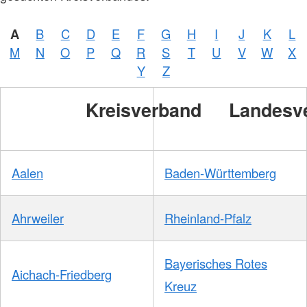
A
B
C
D
E
F
G
H
I
J
K
L
Foto:
M
N
O
P
Q
R
S
T
U
V
W
X
A.
Zelck
Y
Z
/
DRKS
Kreisverband
Landesv
Aalen
Baden-Württemberg
Ahrweiler
Rheinland-Pfalz
Bayerisches Rotes
Aichach-Friedberg
Kreuz