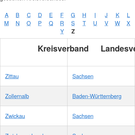
A
B
C
D
E
F
G
H
I
J
K
L
Foto:
M
N
O
P
Q
R
S
T
U
V
W
X
A.
Zelck
Y
Z
/
DRKS
Kreisverband
Landesv
Zittau
Sachsen
Zollernalb
Baden-Württemberg
Zwickau
Sachsen