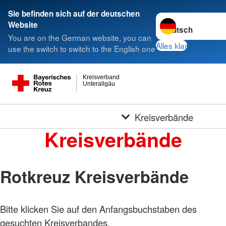
Sie befinden sich auf der deutschen
Sprache wechseln 
Website
You are on the German website, you can
Alles klar
use the switch to switch to the English one
Kreisverband
Unterallgäu
Kreisverbände
Kreisverbände
Rotkreuz Kreisverbände
Bitte klicken Sie auf den Anfangsbuchstaben des
gesuchten Kreisverbandes.