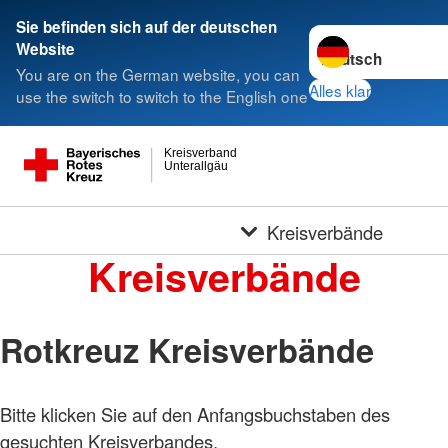
Sie befinden sich auf der deutschen
Sprache wechseln 
Website
You are on the German website, you can
Alles klar
use the switch to switch to the English one
Kreisverband
Unterallgäu
Kreisverbände
Kreisverbände
Rotkreuz Kreisverbände
Bitte klicken Sie auf den Anfangsbuchstaben des
gesuchten Kreisverbandes.