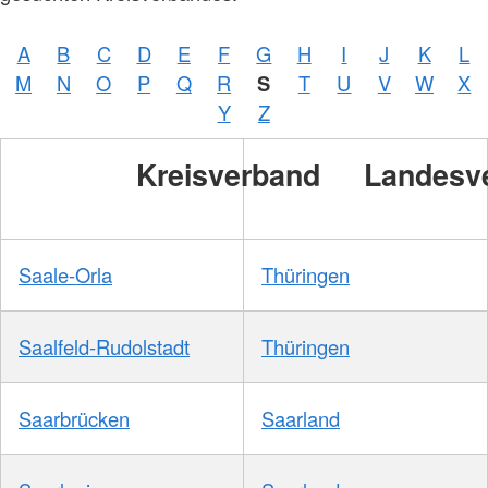
A
B
C
D
E
F
G
H
I
J
K
L
Foto:
M
N
O
P
Q
R
S
T
U
V
W
X
A.
Zelck
Y
Z
/
DRKS
Kreisverband
Landesv
Saale-Orla
Thüringen
Saalfeld-Rudolstadt
Thüringen
Saarbrücken
Saarland