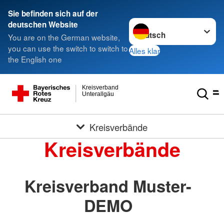
Sie befinden sich auf der
Sprache wechseln zu
deutschen Website
You are on the German website,
you can use the switch to switch to
Alles klar
the English one
Kreisverband
Unterallgäu
Kreisverbände
Kreisverbände
Kreisverband Muster-
DEMO