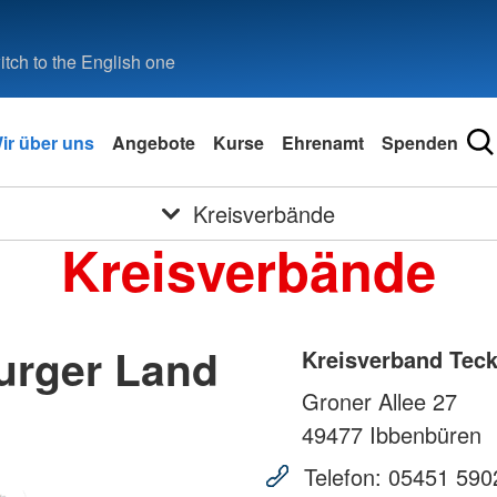
tch to the English one
ir über uns
Angebote
Kurse
Ehrenamt
Spenden
Kreisverbände
Kreisverbände
urger Land
Kreisverband Teck
Groner Allee 27
49477
Ibbenbüren
Telefon:
05451 590