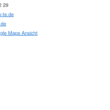
2 29
k-te.de
.de
ogle Maps Ansicht