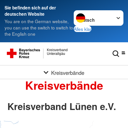
Sie befinden sich auf der
Sprache wechseln zu
deutschen Website
You are on the German website,
you can use the switch to switch to
Alles klar
the English one
Kreisverband
Unterallgäu
Kreisverbände
Kreisverbände
Kreisverband Lünen e.V.