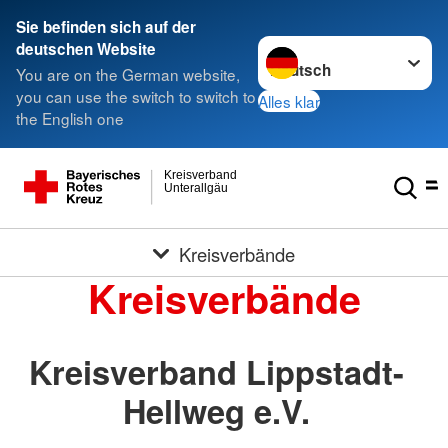
Sie befinden sich auf der
Sprache wechseln zu
deutschen Website
You are on the German website,
you can use the switch to switch to
Alles klar
the English one
Kreisverband
Unterallgäu
Kreisverbände
Kreisverbände
Kreisverband Lippstadt-
Hellweg e.V.