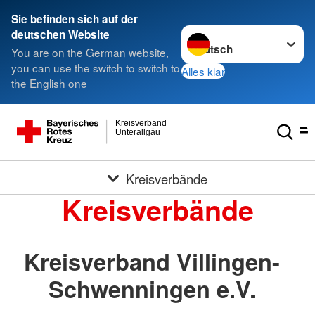
Sie befinden sich auf der
Sprache wechseln zu
deutschen Website
You are on the German website,
you can use the switch to switch to
Alles klar
the English one
Kreisverband
Unterallgäu
Kreisverbände
Kreisverbände
Kreisverband Villingen-
Schwenningen e.V.