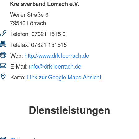
Kreisverband Lörrach e.V.
Weiler Straße 6
79540
Lörrach
Telefon:
07621 1515 0
Telefax:
07621 151515
Web:
http://www.drk-loerrach.de
E-Mail:
info@drk-loerrach.de
Karte:
Link zur Google Maps Ansicht
Dienstleistungen