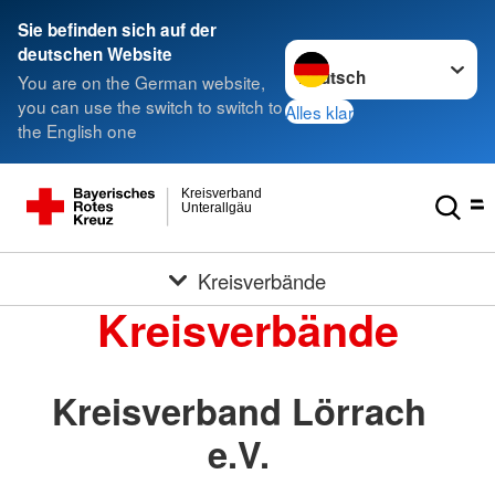
Sie befinden sich auf der
Sprache wechseln zu
deutschen Website
You are on the German website,
you can use the switch to switch to
Alles klar
the English one
Kreisverband
Unterallgäu
Kreisverbände
Kreisverbände
Kreisverband Lörrach
e.V.