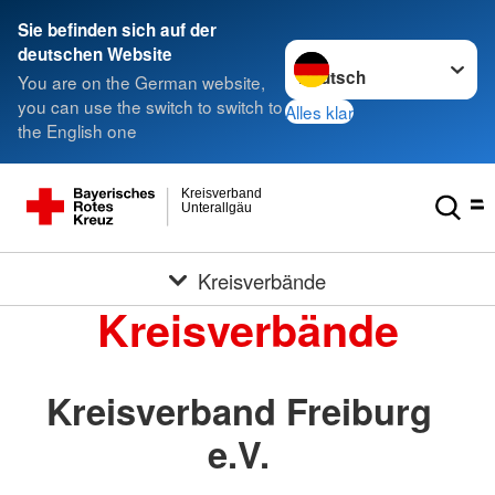
Sie befinden sich auf der
Sprache wechseln zu
deutschen Website
You are on the German website,
you can use the switch to switch to
Alles klar
the English one
Kreisverband
Unterallgäu
Kreisverbände
Kreisverbände
Kreisverband Freiburg
e.V.