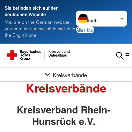
Sie befinden sich auf der
Sprache wechseln zu
deutschen Website
You are on the German website,
you can use the switch to switch to
Alles klar
the English one
Kreisverband
Unterallgäu
Kreisverbände
Kreisverbände
Kreisverband Rhein-
Hunsrück e.V.