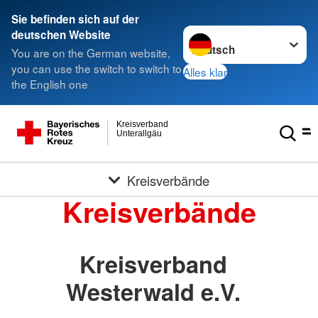
Sie befinden sich auf der
Sprache wechseln zu
deutschen Website
You are on the German website,
you can use the switch to switch to
Alles klar
the English one
Kreisverband
Unterallgäu
Kreisverbände
Kreisverbände
Kreisverband
Westerwald e.V.