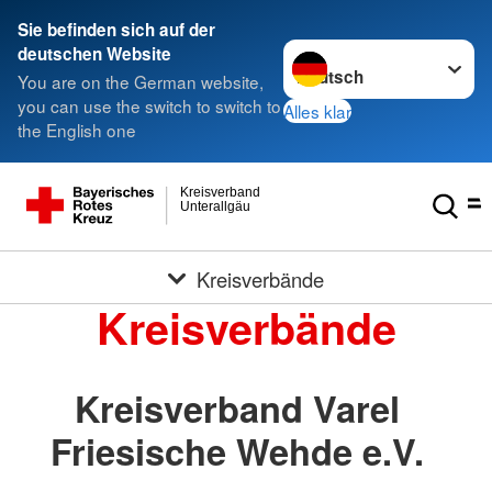
Sie befinden sich auf der
Sprache wechseln zu
deutschen Website
You are on the German website,
you can use the switch to switch to
Alles klar
the English one
Kreisverband
Unterallgäu
Kreisverbände
Kreisverbände
Kreisverband Varel
Friesische Wehde e.V.