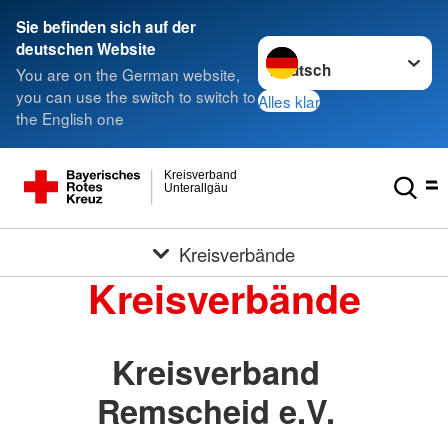
Sie befinden sich auf der
Sprache wechseln zu
deutschen Website
You are on the German website,
you can use the switch to switch to
Alles klar
the English one
Kreisverband
Unterallgäu
Kreisverbände
Kreisverbände
Kreisverband
Remscheid e.V.