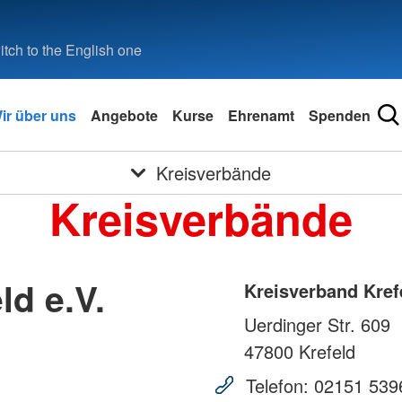
tch to the English one
ir über uns
Angebote
Kurse
Ehrenamt
Spenden
Kreisverbände
Kreisverbände
ld e.V.
Kreisverband Krefe
Uerdinger Str. 609
47800
Krefeld
Telefon:
02151 539