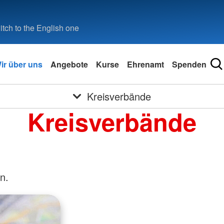
tch to the English one
ir über uns
Angebote
Kurse
Ehrenamt
Spenden
Kreisverbände
Kreisverbände
n.