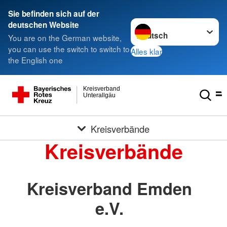
Sie befinden sich auf der
Sprache wechseln zu
deutschen Website
You are on the German website,
you can use the switch to switch to
Alles klar
the English one
Kreisverband
Unterallgäu
Kreisverbände
Kreisverbände
Kreisverband Emden
e.V.