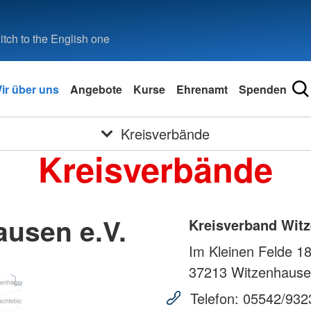
tch to the English one
ir über uns
Angebote
Kurse
Ehrenamt
Spenden
Kreisverbände
Kreisverbände
ausen e.V.
Kreisverband Witz
Im Kleinen Felde 1
37213
Witzenhause
Telefon:
05542/932