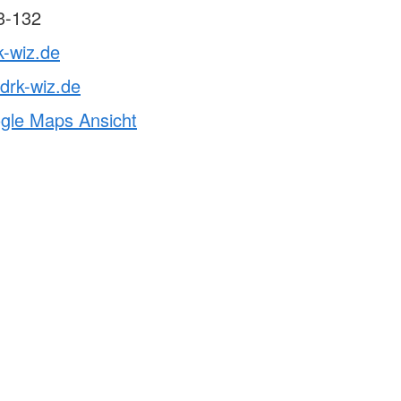
3-132
k-wiz.de
drk-wiz.de
ogle Maps Ansicht