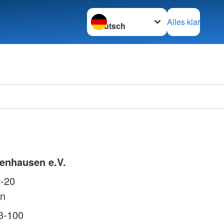
Sprache wechseln zu
Alles klar
enhausen e.V.
8-20
n
3-100