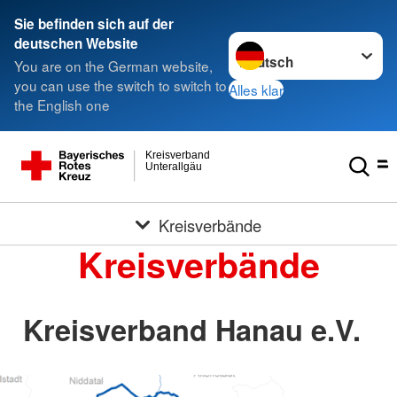
Sie befinden sich auf der
Sprache wechseln zu
deutschen Website
You are on the German website,
you can use the switch to switch to
Alles klar
the English one
Kreisverband
Unterallgäu
Kreisverbände
Kreisverbände
Kreisverband Hanau e.V.