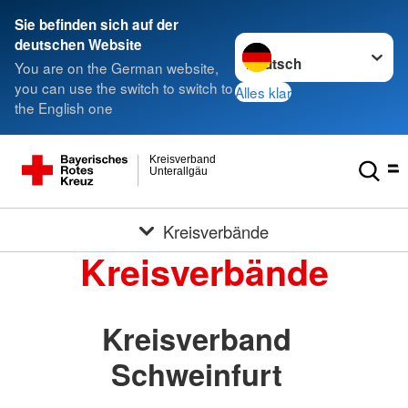
Sie befinden sich auf der
Sprache wechseln zu
deutschen Website
You are on the German website,
you can use the switch to switch to
Alles klar
the English one
Kreisverband
Unterallgäu
Kreisverbände
Kreisverbände
Kreisverband
Schweinfurt