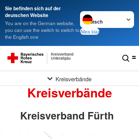
Sie befinden sich auf der
Sprache wechseln zu
deutschen Website
You are on the German website,
you can use the switch to switch to
Alles klar
the English one
Kreisverband
Unterallgäu
Kreisverbände
Kreisverbände
Kreisverband Fürth