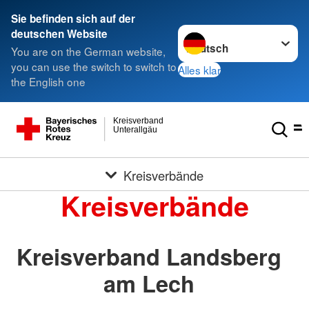
Sie befinden sich auf der
Sprache wechseln zu
deutschen Website
You are on the German website,
you can use the switch to switch to
Alles klar
the English one
Kreisverband
Unterallgäu
Kreisverbände
Kreisverbände
Kreisverband Landsberg
am Lech