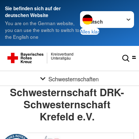
Sie befinden sich auf der
Sprache wechseln zu
deutschen Website
You are on the German website,
you can use the switch to switch to
Alles klar
the English one
Kreisverband
Unterallgäu
Schwesternschaften
Schwesternschaft DRK-
Schwesternschaft
Krefeld e.V.