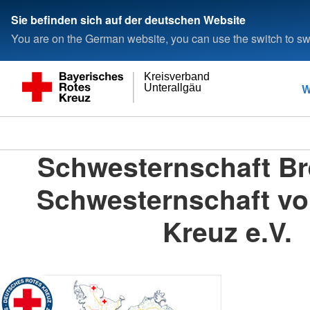
Sie befinden sich auf der deutschen Website
You are on the German website, you can use the switch to swi
Kreisverband
W
Unterallgäu
Schwesternschaft B
Schwesternschaft v
Kreuz e.V.