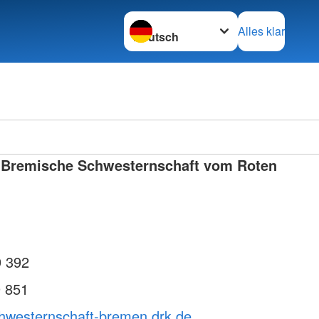
Sprache wechseln zu
Alles klar
 Bremische Schwesternschaft vom Roten
9 392
9 851
chwesternschaft-bremen.drk.de