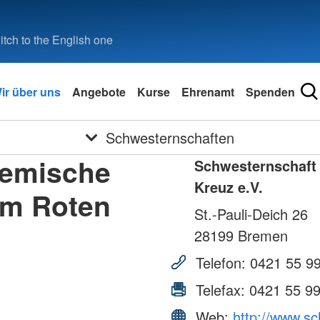
tch to the English one
ir über uns
Angebote
Kurse
Ehrenamt
Spenden
Schwesternschaften
remische
Schwesternschaft
Kreuz e.V.
om Roten
St.-Pauli-Deich 26
28199
Bremen
Telefon:
0421 55 9
Telefax:
0421 55 9
Web:
http://www.s