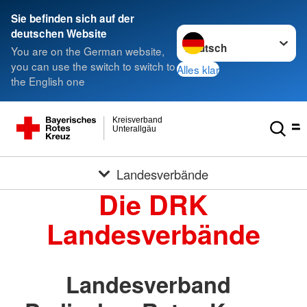
Sie befinden sich auf der
Sprache wechseln zu
deutschen Website
You are on the German website,
you can use the switch to switch to
Alles klar
the English one
Kreisverband
Unterallgäu
Landesverbände
Die DRK
Landesverbände
Landesverband