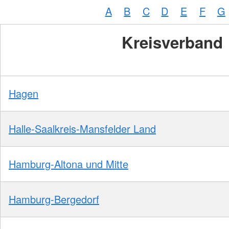
A
B
C
D
E
F
G
Kreisverband
Hagen
Halle-Saalkreis-Mansfelder Land
Hamburg-Altona und Mitte
Hamburg-Bergedorf