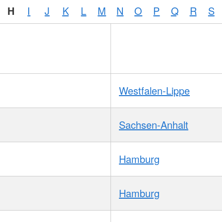
H
I
J
K
L
M
N
O
P
Q
R
S
Westfalen-Lippe
Sachsen-Anhalt
Hamburg
Hamburg