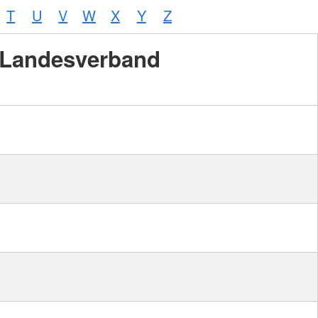
T
U
V
W
X
Y
Z
Landesverband