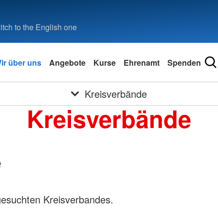
tch to the English one
ir über uns
Angebote
Kurse
Ehrenamt
Spenden
Kreisverbände
Kreisverbände
e
gesuchten Kreisverbandes.