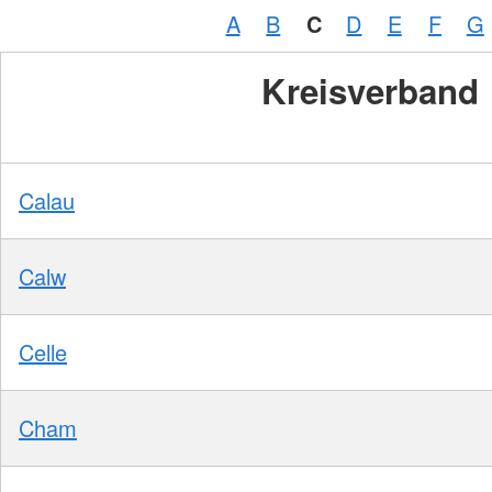
A
B
C
D
E
F
G
Kreisverband
Calau
Calw
Celle
Cham