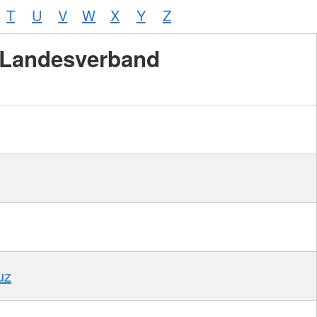
T
U
V
W
X
Y
Z
Landesverband
uz