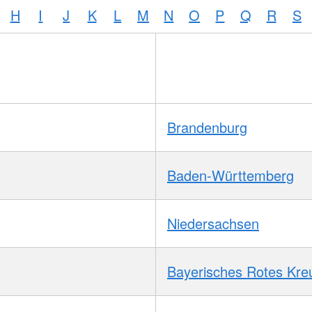
H
I
J
K
L
M
N
O
P
Q
R
S
Brandenburg
Baden-Württemberg
Niedersachsen
Bayerisches Rotes Kre