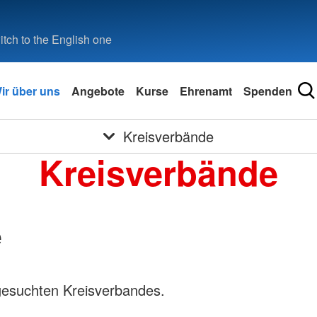
tch to the English one
ir über uns
Angebote
Kurse
Ehrenamt
Spenden
Kreisverbände
Kreisverbände
e
gesuchten Kreisverbandes.