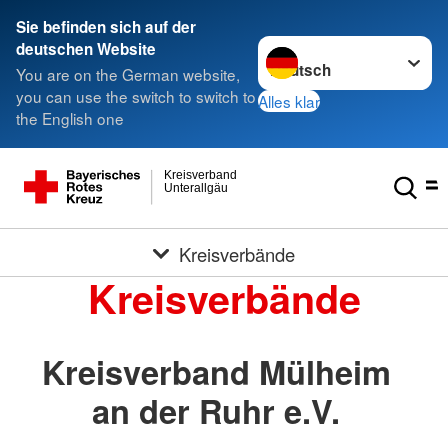
Sie befinden sich auf der
Sprache wechseln zu
deutschen Website
You are on the German website,
you can use the switch to switch to
Alles klar
the English one
Kreisverband
Unterallgäu
Kreisverbände
Kreisverbände
Kreisverband Mülheim
an der Ruhr e.V.