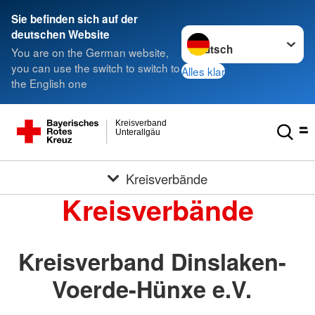
Sie befinden sich auf der
Sprache wechseln zu
deutschen Website
You are on the German website,
you can use the switch to switch to
Alles klar
the English one
Kreisverband
Unterallgäu
Kreisverbände
Kreisverbände
Kreisverband Dinslaken-
Voerde-Hünxe e.V.