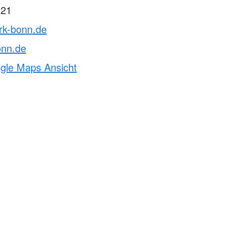
 21
rk-bonn.de
onn.de
ogle Maps Ansicht