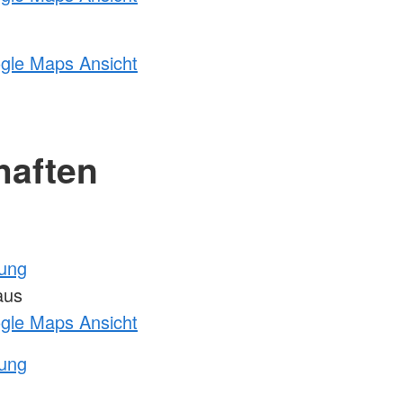
ogle Maps Ansicht
haften
tung
aus
ogle Maps Ansicht
tung