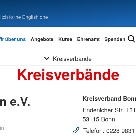
tch to the English one
ir über uns
Angebote
Kurse
Ehrenamt
Spenden
Kreisverbände
Kreisverbände
 e.V.
Kreisverband Bonn
Endenicher Str. 131
53115
Bonn
Telefon:
0228 9831