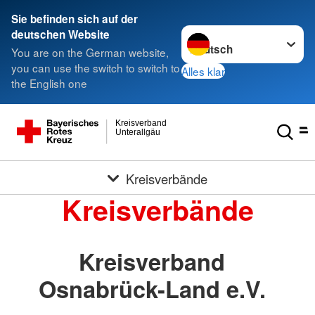
Sie befinden sich auf der
Sprache wechseln zu
deutschen Website
You are on the German website,
you can use the switch to switch to
Alles klar
the English one
Kreisverband
Unterallgäu
Kreisverbände
Kreisverbände
Kreisverband
Osnabrück-Land e.V.