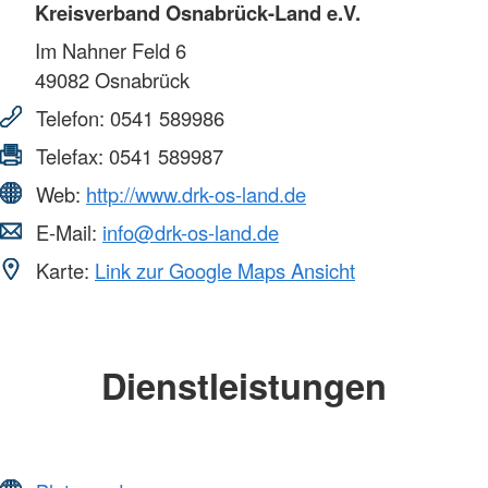
Kreisverband Osnabrück-Land e.V.
Im Nahner Feld 6
49082
Osnabrück
Telefon:
0541 589986
Telefax:
0541 589987
Web:
http://www.drk-os-land.de
E-Mail:
info@drk-os-land.de
Karte:
Link zur Google Maps Ansicht
Dienstleistungen